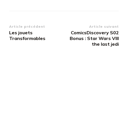
Navigation
Article précédent
Article suivant
Les jouets
ComicsDiscovery S02
d’article
Transformables
Bonus : Star Wars VIII
the last jedi