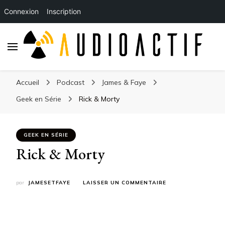
Connexion
Inscription
Accueil
Podcast
James & Faye
Geek en Série
Rick & Morty
GEEK EN SÉRIE
Rick & Morty
SUR
par
JAMESETFAYE
LAISSER UN COMMENTAIRE
RICK
&
MORTY