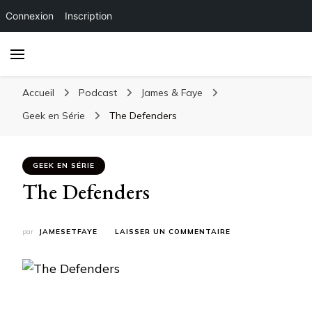
Connexion
Inscription
Accueil
Podcast
James & Faye
Geek en Série
The Defenders
GEEK EN SÉRIE
The Defenders
SUR
par
JAMESETFAYE
LAISSER UN COMMENTAIRE
THE
DEFENDERS