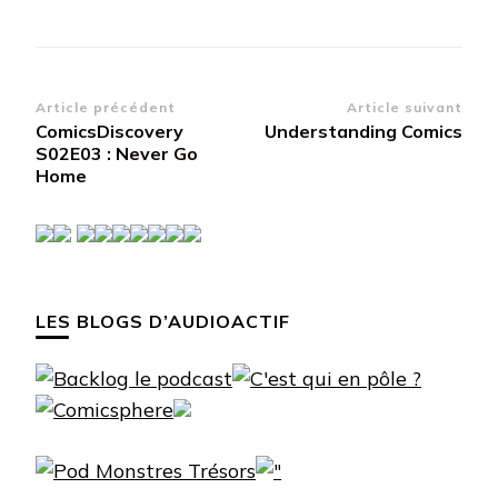
Navigation
Article précédent
Article suivant
ComicsDiscovery
Understanding Comics
d’article
S02E03 : Never Go
Home
LES BLOGS D’AUDIOACTIF