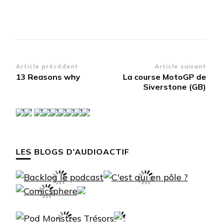
Navigation
Article précédent
Article suivant
13 Reasons why
La course MotoGP de
d’article
Siverstone (GB)
LES BLOGS D’AUDIOACTIF