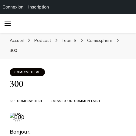
Connexion
Inscription
Accueil
Podcast
Team S
Comicsphere
300
COMICSPHERE
300
SUR
par
COMICSPHERE
LAISSER UN COMMENTAIRE
300
Bonjour.