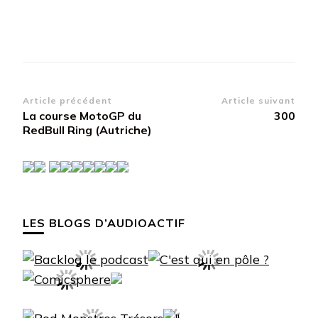
Navigation
Article précédent
Article suivant
La course MotoGP du
300
d’article
RedBull Ring (Autriche)
LES BLOGS D’AUDIOACTIF