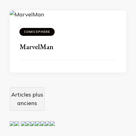
COMICSPHERE
MarvelMan
Navigation
Articles plus
des
anciens
articles