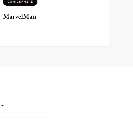
COMICSPHERE
MarvelMan
c
*