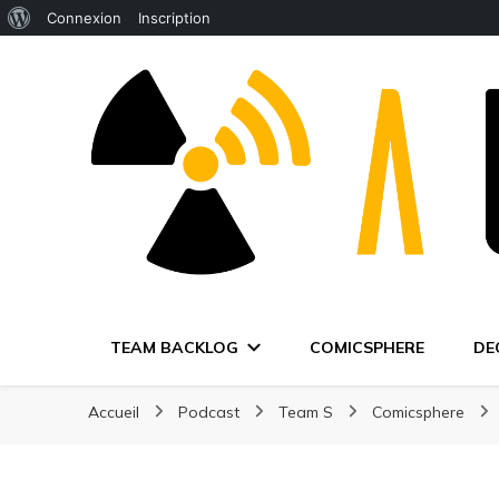
À
Connexion
Inscription
propos
de
WordPress
TEAM BACKLOG
COMICSPHERE
DE
Accueil
Podcast
Team S
Comicsphere