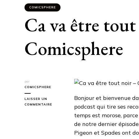
COMICSPHERE
Ca va être tout
Comicsphere
par
COMICSPHERE
Bonjour et bienvenue da
LAISSER UN
SUR
COMMENTAIRE
podcast qui tire ses re
CA
temps est morose, parce 
VA
ÊTRE
de notre dernier épisode
TOUT
Pigeon et Spades ont don
NOIR
–