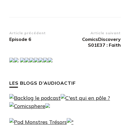
Navigation
Article précédent
Article suivant
Episode 6
ComicsDiscovery
d’article
S01E37 : Faith
LES BLOGS D’AUDIOACTIF