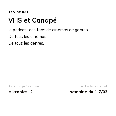
RÉDIGÉ PAR
VHS et Canapé
le podcast des fans de cinémas de genres.
De tous les cinémas.
De tous les genres.
Navigation
Article précédent
Article suivant
Mikronics -2
semaine du 1-7/03
d’article