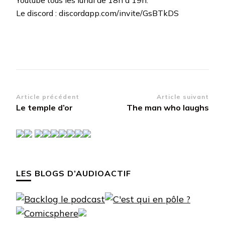
Le discord : discordapp.com/invite/GsBTkDS
Navigation
Article précédent
Article suivant
Le temple d’or
The man who laughs
d’article
LES BLOGS D’AUDIOACTIF