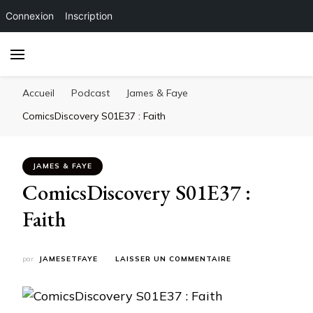
Connexion
Inscription
Accueil
Podcast
James & Faye
ComicsDiscovery S01E37 : Faith
JAMES & FAYE
ComicsDiscovery S01E37 :
Faith
SUR
par
JAMESETFAYE
LAISSER UN COMMENTAIRE
COMICSDISCOVERY
S01E37
:
FAITH