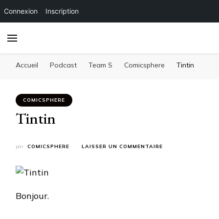
Connexion
Inscription
Accueil
Podcast
Team S
Comicsphere
Tintin
COMICSPHERE
Tintin
SUR
par
COMICSPHERE
LAISSER UN COMMENTAIRE
TINTIN
Bonjour.