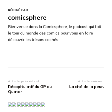
RÉDIGÉ PAR
comicsphere
Bienvenue dans la Comicsphere, le podcast qui fait
le tour du monde des comics pour vous en faire
découvrir les trésors cachés.
Navigation
Article précédent
Article suivant
Récapitulatif du GP du
La cité de la peur.
d’article
Quatar