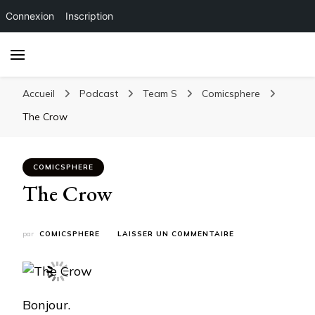
Connexion
Inscription
Accueil
Podcast
Team S
Comicsphere
The Crow
COMICSPHERE
The Crow
SUR
par
COMICSPHERE
LAISSER UN COMMENTAIRE
THE
CROW
Bonjour.