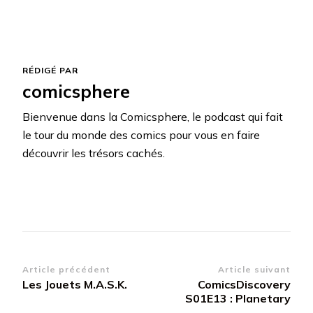
RÉDIGÉ PAR
comicsphere
Bienvenue dans la Comicsphere, le podcast qui fait
le tour du monde des comics pour vous en faire
découvrir les trésors cachés.
Navigation
Article précédent
Article suivant
Les Jouets M.A.S.K.
ComicsDiscovery
d’article
S01E13 : Planetary