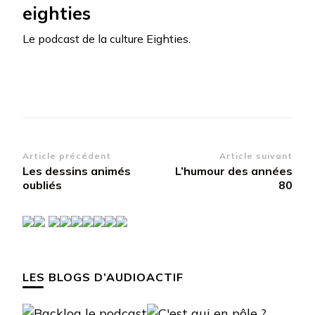
eighties
Le podcast de la culture Eighties.
Navigation
Article précédent
Article suivant
Les dessins animés
L’humour des années
d’article
oubliés
80
LES BLOGS D’AUDIOACTIF