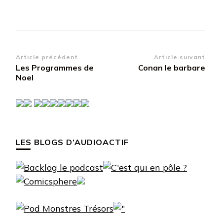
Navigation
Article précédent
Article suivant
Les Programmes de
Conan le barbare
d’article
Noel
LES BLOGS D’AUDIOACTIF