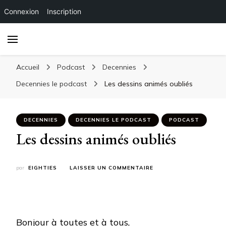
Connexion
Inscription
Accueil
Podcast
Decennies
Decennies le podcast
Les dessins animés oubliés
DECENNIES
DECENNIES LE PODCAST
PODCAST
Les dessins animés oubliés
SUR
par
EIGHTIES
LAISSER UN COMMENTAIRE
LES
DESSINS
ANIMÉS
OUBLIÉS
Bonjour à toutes et à tous,