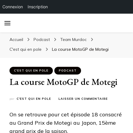
Connexion
Inscription
Accueil
Podcast
Team Murdoc
C'est qui en pole
La course MotoGP de Motegi
C'EST QUI EN POLE
PODCAST
La course MotoGP de Motegi
SUR
par
C'EST QUI EN POLE
LAISSER UN COMMENTAIRE
LA
COURSE
On se retrouve pour cet épisode 18 consacré
MOTOGP
DE
au Grand Prix de Motegi au Japon, 15ème
MOTEGI
grand prix de la saison.