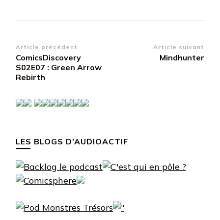
Navigation
Article précédent
Article suivant
ComicsDiscovery
Mindhunter
d’article
S02E07 : Green Arrow
Rebirth
LES BLOGS D’AUDIOACTIF