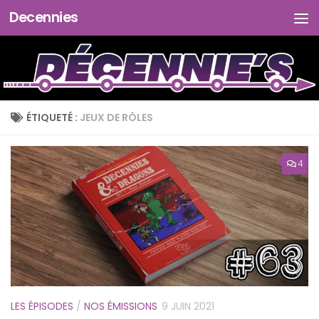
Decennies
Skip to content
ÉTIQUETÉ :
JEUX DE RÔLES
4
LES ÉPISODES
/
NOS ÉMISSIONS
9 JUIN 2021