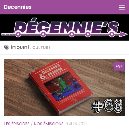
Decennies
Skip to content
ÉTIQUETÉ :
CULTURE
4
LES ÉPISODES
/
NOS ÉMISSIONS
9 JUIN 2021