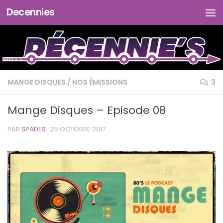
Decennies
Skip to content
MANGE DISQUES
/
NOS ÉMISSIONS
3
Mange Disques – Episode 08
PAR
SPADES
·
25 OCTOBRE 2017