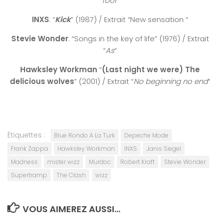
fool
“
INXS
: “
Kick
” (1987) / Extrait “
New sensation
“
Stevie Wonder
: “
Songs in the key of life
” (1976) / Extrait
“
As
“
Hawksley Workman
“
(Last night we were) The
delicious wolves
” (2001) / Extrait “
No beginning no end
“
Étiquettes :
Blue Rondo A La Turk
Depeche Mode
Frank Zappa
Hawksley Workman
INXS
Janis Siegel
Madness
mister wizz
Murdoc
Robert Kraft
Stevie Wonder
Supertramp
The Clash
wizz
VOUS AIMEREZ AUSSI...