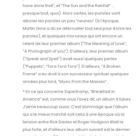
have done that”, et “The Sun and the Rainfall” …
presque tout, quoi). Alors certes, les puristes vont
décrier les paroles un peu “neuneu” (à l’époque,
Martin Gore a dû se débrouiller tout seul pour écrire les
paroles), et quelques morceaux qui ont encore un
relent de leur premier album (“The Meaning of Love”,
“A Photograph of you”). D’ailleurs, leur premier album
(“Speak and Spell”) avait aussi quelques perles
(“Puppets”, “Tora Tora Tora”). D’ailleurs, “A Broken
Frame” a eu droit à son successeur spirituel quelques
années plus tard, “Music From the Masses”.
* En ce qui concerne Supertramp, “Breakfast in
America” est, comme vous l’avez dit, un album à tubes.
J’aime beaucoup aussi. C’est dommage que l’album
qui a le mieux marché soit celui à une époque où la
tension entre Rick Davies et Roger Hodgson était la
plus forte, et d’ailleurs leur album suivant est le dernier