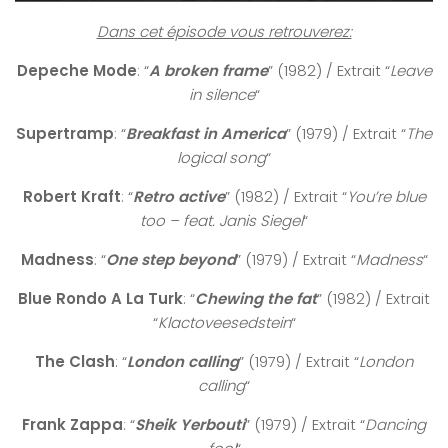
Dans cet épisode vous retrouverez:
Depeche Mode
: “
A broken frame
” (1982) / Extrait “
Leave
in silence
“
Supertramp
: “
Breakfast in America
” (1979) / Extrait “
The
logical song
“
Robert Kraft
: “
Retro active
” (1982) / Extrait “
You’re blue
too – feat. Janis Siegel
“
Madness
: “
One step beyond
” (1979) / Extrait “
Madness
“
Blue Rondo A La Turk
: “
Chewing the fat
” (1982) / Extrait
“
Klactoveesedstein
“
The Clash
: “
London calling
” (1979) / Extrait “
London
calling
“
Frank Zappa
: “
Sheik Yerbouti
” (1979) / Extrait “
Dancing