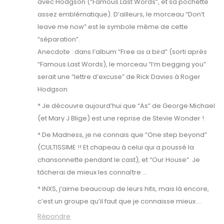
avec Hodgson (“Famous Last Words”, et sa pochette
assez emblématique). D’ailleurs, le morceau “Don’t
leave me now” est le symbole même de cette
“séparation”.
Anecdote : dans l’album “Free as a bird” (sorti après
“Famous Last Words), le morceau “I’m begging you”
serait une “lettre d’excuse” de Rick Davies à Roger
Hodgson
* Je découvre aujourd’hui que “As” de George Michael
(et Mary J Blige) est une reprise de Stevie Wonder !
* De Madness, je ne connais que “One step beyond”
(CULTISSIME !! Et chapeau à celui qui a poussé la
chansonnette pendant le cast), et “Our House”. Je
tâcherai de mieux les connaître …
* INXS, j’aime beaucoup de leurs hits, mais là encore,
c’est un groupe qu’il faut que je connaisse mieux …
Répondre