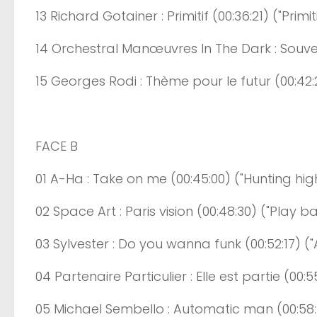
13
Richard
Gotainer
: Primitif
(0
0:
36
:
21
)
("Primit
14
Orchestral
Manœuvres In The Dark : Souve
15
Georges
Rodi
: Thème pour le futur
(0
0:
42
:
FACE B
01
A
-Ha : Take on me
(0
0:
45
:
00
)
("Hunting hig
02
Space
Art : Paris vision
(0
0:
48
:
3
0
)
("Play ba
03
Sylvester
: Do
you
wanna
funk
(0
0:
52
:
17
)
("
04
Partenaire
Particulier : Elle est partie
(0
0:
5
05
Michael
Sembello
:
Automatic
man
(0
0:
58
: