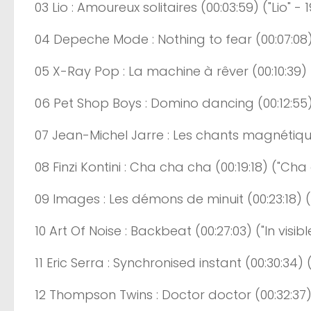
03
Lio
: Amoureux solitaires
(0
0:0
3
:
59
)
("Lio" - 
04
Depeche
Mode : Nothing to
fear
(0
0:0
7
:
0
8
05
X
-Ray Pop : La machine à rê
ver
(0
0:
10
:
39
)
06
Pet
Shop Boys : Domino
dancing
(0
0:
1
2:55
07
Jean-Michel
Jarre : Les chants magnétiqu
08
Finzi
Kontini
:
Cha
cha
cha
(0
0:
19
:
18
)
("Cha 
09
Images
: Les démons de minuit
(0
0:
23
:
18
)
(
10
Art
Of Noise :
Backbeat
(0
0:
27
:
0
3
)
("In visib
11
Eric
Serra :
Synchronised
instant
(0
0:
30
:
34
)
(
12
Thompson
Twins
:
Doctor
doctor
(0
0:
32
:
37