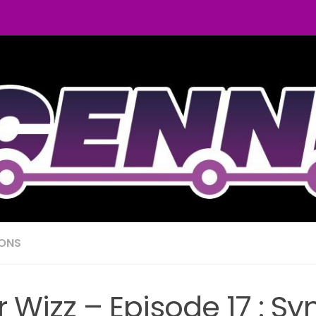
IONS
 Wizz – Episode 17 : S