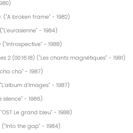
1980)
)
. ("A broken frame" - 1982)
("L'eurasienne" - 1984)
)
("Introspective" - 1988)
es 2
(0
0:
16
:
18
)
("Les chants magnétiques" - 1981)
cha cha" - 1987)
"L'album d'Images" - 1987)
le silence" - 1986)
"OST Le grand bleu" - 1988)
)
("Into the gap" - 1984)