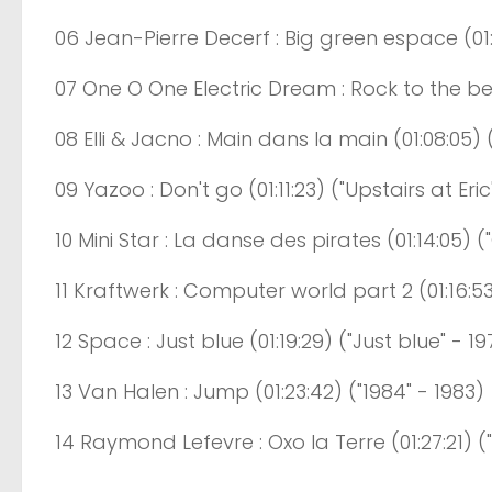
06
Jean-Pierre
Decerf
: Big green espace
(0
1
07
One
O One Electric
Dream
: Rock to the b
08
Elli
&
Jacno
: Main dans la main
(0
1
:0
8
:
0
5
)
(
09
Yazoo
:
Don't
go
(0
1
:
11
:
23
)
("Upstairs at Eric
10
Mini
Star : La danse des pirates
(0
1
:
14
:
0
5
)
("
11
Kraftwerk
: Computer world part 2
(0
1
:
16
:
5
12
Space
: Just
blue
(0
1
:
19
:
29
)
("Just blue" - 19
13
Van
Halen : Jump
(0
1
:
23
:
42
)
("1984" - 1983)
14
Raymond
Lefevre : Oxo la Terre
(0
1
:
27
:
2
1
)
(