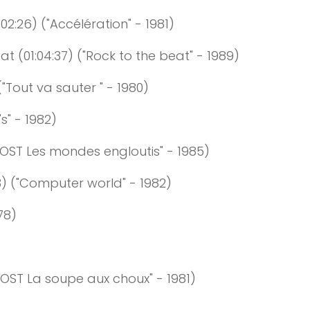
:0
2
:
26
)
("Accélération" - 1981)
eat
(0
1
:0
4
:
3
7
)
("Rock to the beat" - 1989)
"Tout va sauter " - 1980)
's" - 1982)
OST Les mondes engloutis" - 1985)
3
)
("Computer world" - 1982)
78)
"OST La soupe aux choux" - 1981)