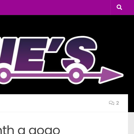
2
ynth a gogo