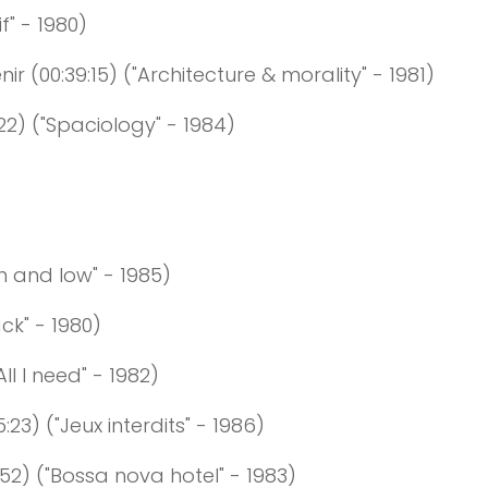
if" - 1980)
nir
(0
0:
39
:
15
)
("Architecture & morality" - 1981)
22
)
("Spaciology" - 1984)
h and low" - 1985)
ck" - 1980)
All I need" - 1982)
5
:
23
)
("Jeux interdits" - 1986)
52
)
("Bossa nova hotel" - 1983)