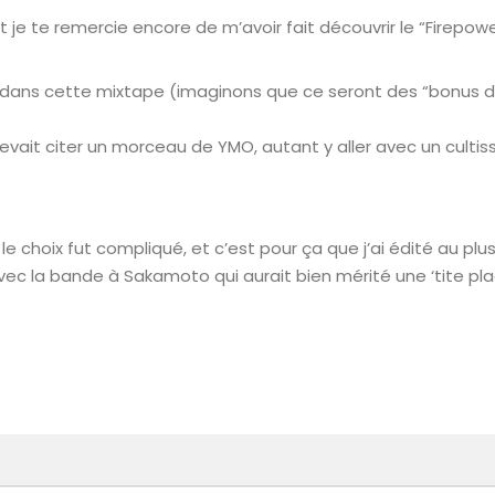
je te remercie encore de m’avoir fait découvrir le “Firepow
dans cette mixtape (imaginons que ce seront des “bonus d’é
evait citer un morceau de YMO, autant y aller avec un cultis
 le choix fut compliqué, et c’est pour ça que j’ai édité au p
vec la bande à Sakamoto qui aurait bien mérité une ‘tite place