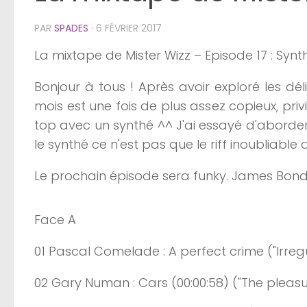
PAR
SPADES
·
6 FÉVRIER 2017
La
mixtape
de
Mister
Wizz
– Episode
17 :
Synt
Bonjour à tous ! Après avoir exploré les dé
mois est une fois de plus assez copieux, pr
top avec un synthé ^^ J'ai essayé d'aborder 
le synthé ce n'est pas que le riff inoubliable 
Le prochain épisode sera funky. James Bond w
Face A
01
Pascal
Comelade
: A
perfect
crime
("Irreg
02
Gary
Numan
: Cars
(0
0:00
:
58
)
("The pleasur