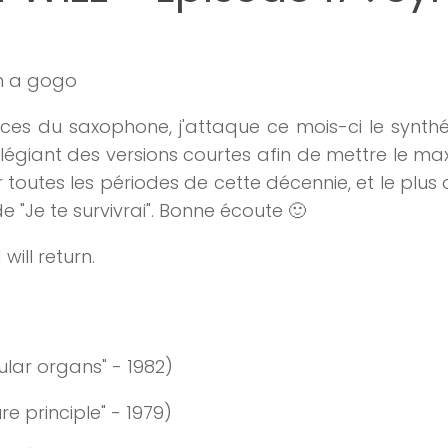
h
a gogo
lices du saxophone, j'attaque ce mois-ci le synth
ivilégiant des versions courtes afin de mettre le 
toutes les périodes de cette décennie, et le plus d
de "Je te survivrai". Bonne écoute 🙂
ill return.
ular organs" - 1982)
e principle" - 1979)