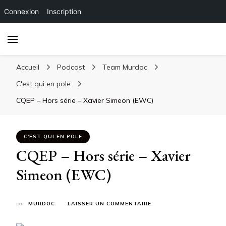
Connexion
Inscription
Accueil
Podcast
Team Murdoc
C'est qui en pole
CQEP – Hors série – Xavier Simeon (EWC)
C'EST QUI EN POLE
CQEP – Hors série – Xavier
Simeon (EWC)
SUR
par
MURDOC
LAISSER UN COMMENTAIRE
CQEP
–