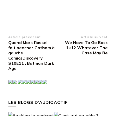
Navigation
Article précédent
Article suivant
Quand Mark Russell
We Have To Go Back
d’article
fait pencher Gotham à
1×12 Whatever The
gauche –
Case May Be
ComicsDiscovery
S10E11 : Batman Dark
Age
LES BLOGS D’AUDIOACTIF