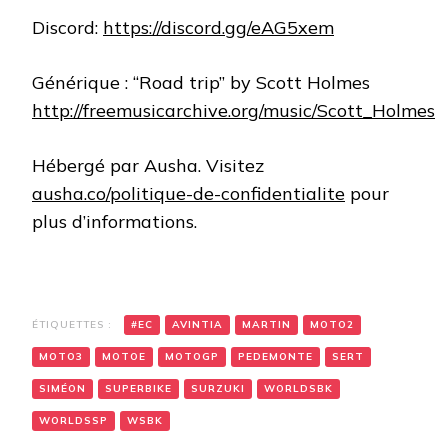
Discord:
https://discord.gg/eAG5xem
Générique : “Road trip” by Scott Holmes
http://freemusicarchive.org/music/Scott_Holmes
Hébergé par Ausha. Visitez
ausha.co/politique-de-confidentialite
pour
plus d’informations.
ÉTIQUETTES :
#EC
AVINTIA
MARTIN
MOTO2
MOTO3
MOTOE
MOTOGP
PEDEMONTE
SERT
SIMÉON
SUPERBIKE
SURZUKI
WORLDSBK
WORLDSSP
WSBK