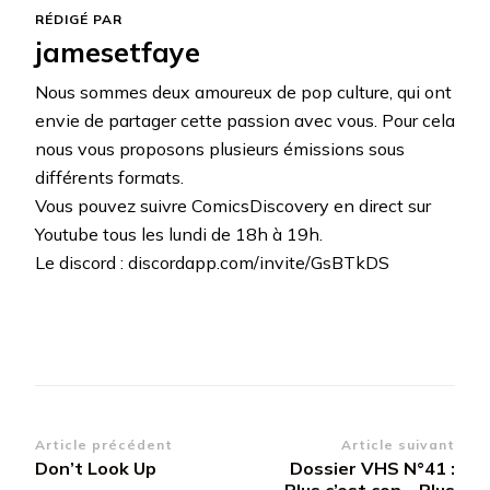
RÉDIGÉ PAR
jamesetfaye
Nous sommes deux amoureux de pop culture, qui ont
envie de partager cette passion avec vous. Pour cela
nous vous proposons plusieurs émissions sous
différents formats.
Vous pouvez suivre ComicsDiscovery en direct sur
Youtube tous les lundi de 18h à 19h.
Le discord : discordapp.com/invite/GsBTkDS
Navigation
Article précédent
Article suivant
Don’t Look Up
Dossier VHS N°41 :
d’article
Plus c’est con… Plus