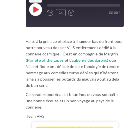
Play Episode
1x
00:00
/
Rewind 10 Seconds
Fast Forward 30 seconds
Halte à la grimace et place à l’humour bas du front pour
notre nouveau dossier VHS entièrement dédié à la
connerie cosmique ! C’est en compagnie de Mergrin
(
Planète of the tapes
et
L’auberge des darons
) que
Nico et Rone ont décidé de faire l’apologie de rendre
hommage aux comédies turbo débiles qui n’hésitent
jamais à pousser les potards du mauvais goût au délà
du bon sens.
Camarades bourrinas et bourrinos on vous souhaite
une bonne écoute et un bon voyage au pays de la
connerie.
Team VHS