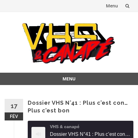
Menu
Aller
au
contenu
MENU
Aller
au
contenu
Dossier VHS N°41 : Plus c’est con…
17
Plus c’est bon
FÉV
VHS & canapé