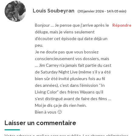
Louis Soubeyran
(30 janvier 2026 - 14 h 05 min)
Bonjour … Je pense que j’arrive après le
Répondre
déluge, mais je viens seulement
d’écouter cet épisode qui date déjà un
peu.
Je ne doute pas que vous bossiez
consciencieusement vos dossiers, mais
… Jim Carrey n’a jamais fait partie du cast
de Saturday Night Live (même s’il y a été
bien sûr été invité plusieurs fois au fil
des années), c’est dans l’émission “In
Living Color” des frères Wayans qu’il
s’est distingué avant de faire des films …
Moi je dis ça je dis rien hein.
Bien à vous 🙂
Laisser un commentaire
Votre adresse e-mail ne sera pas publiée.
Les champs obligatoires