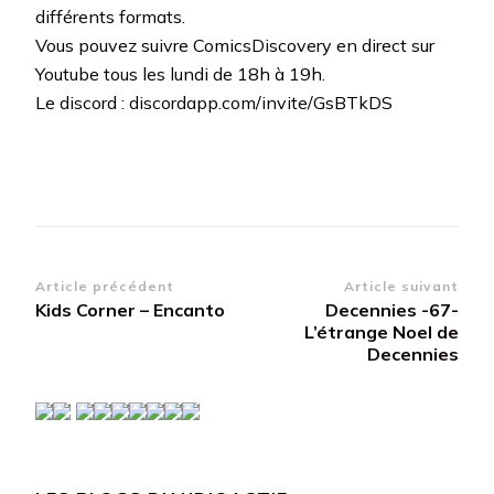
différents formats.
Vous pouvez suivre ComicsDiscovery en direct sur
Youtube tous les lundi de 18h à 19h.
Le discord : discordapp.com/invite/GsBTkDS
Navigation
Article précédent
Article suivant
Kids Corner – Encanto
Decennies -67-
d’article
L’étrange Noel de
Decennies