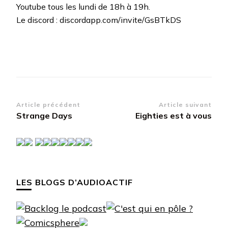
Youtube tous les lundi de 18h à 19h.
Le discord : discordapp.com/invite/GsBTkDS
Navigation
Article précédent
Article suivant
Strange Days
Eighties est à vous
d’article
LES BLOGS D’AUDIOACTIF