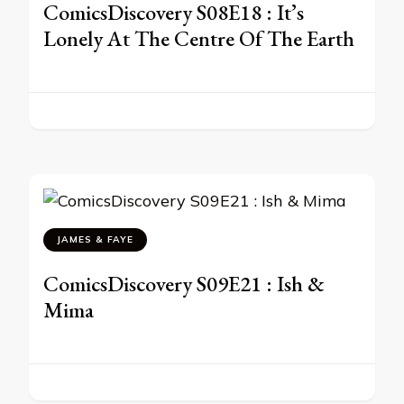
ComicsDiscovery S08E18 : It’s
Lonely At The Centre Of The Earth
JAMES & FAYE
ComicsDiscovery S09E21 : Ish &
Mima