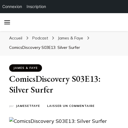
Connexion
Inscription
Accueil
Podcast
James & Faye
ComicsDiscovery S03E13: Silver Surfer
JAMES & FAYE
ComicsDiscovery S03E13:
Silver Surfer
SUR
par
JAMESETFAYE
LAISSER UN COMMENTAIRE
COMICSDISCOVERY
S03E13:
SILVER
SURFER