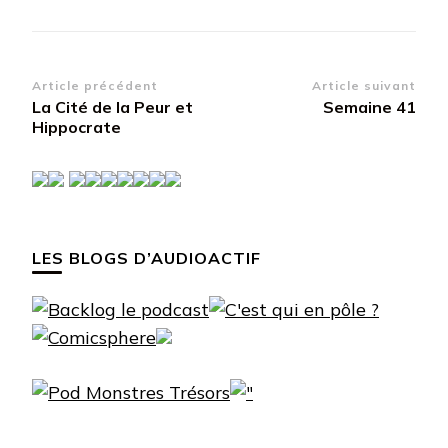
Navigation
Article précédent
Article suivant
La Cité de la Peur et
Semaine 41
d’article
Hippocrate
LES BLOGS D’AUDIOACTIF