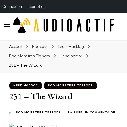
Connexion
Inscription
Accueil
Podcast
Team Backlog
Pod Monstres Trésors
Hebd'horror
251 – The Wizard
HEBD'HORROR
POD MONSTRES TRÉSORS
251 – The Wizard
SUR
par
POD MONSTRES TRESORS
LAISSER UN COMMENTAIRE
251
–