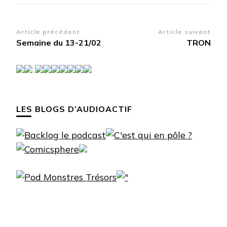
Navigation
Article précédent
Article suivant
Semaine du 13-21/02
TRON
d’article
LES BLOGS D’AUDIOACTIF