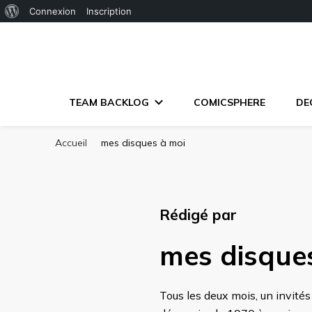
À
Connexion
Inscription
propos
de
WordPress
TEAM BACKLOG
COMICSPHERE
DE
Accueil
mes disques à moi
Rédigé par
mes disque
Tous les deux mois, un invité