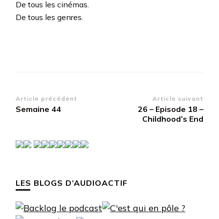
De tous les cinémas.
De tous les genres.
Navigation
Article précédent
Article suivant
Semaine 44
26 – Episode 18 –
d’article
Childhood’s End
LES BLOGS D’AUDIOACTIF