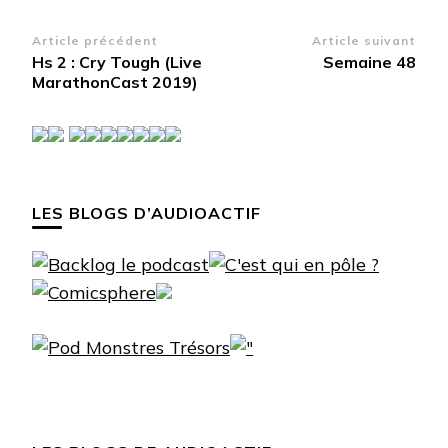
Navigation
Article précédent
Article suivant
Hs 2 : Cry Tough (Live
Semaine 48
d’article
MarathonCast 2019)
LES BLOGS D’AUDIOACTIF