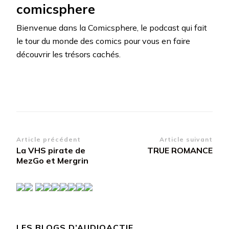
comicsphere
Bienvenue dans la Comicsphere, le podcast qui fait
le tour du monde des comics pour vous en faire
découvrir les trésors cachés.
Navigation
Article précédent
Article suivant
La VHS pirate de
TRUE ROMANCE
d’article
MezGo et Mergrin
LES BLOGS D’AUDIOACTIF