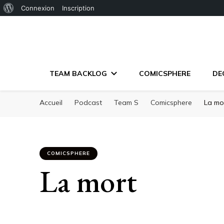
À
Connexion
Inscription
propos
de
WordPress
TEAM BACKLOG
COMICSPHERE
DE
Accueil
Podcast
Team S
Comicsphere
La mo
COMICSPHERE
La mort