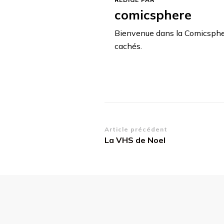
comicsphere
Bienvenue dans la Comicsphere,
cachés.
Navigation
Article précédent
La VHS de Noel
d’article