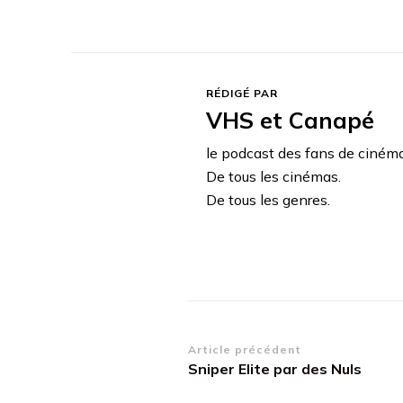
RÉDIGÉ PAR
VHS et Canapé
le podcast des fans de ciném
De tous les cinémas.
De tous les genres.
Navigation
Article précédent
Sniper Elite par des Nuls
d’article