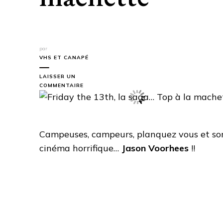
par
VHS ET CANAPÉ
LAISSER UN
SUR
COMMENTAIRE
FRIDAY
THE
13TH,
LA
SAGA…
Campeuses, campeurs, planquez vous et so
TOP
cinéma horrifique…
Jason Voorhees
!!
À
LA
MACHETTE