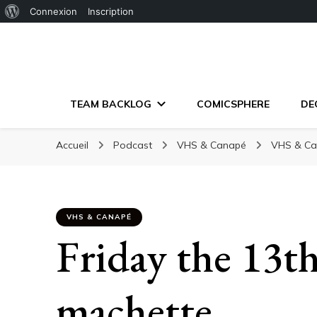
À
Connexion
Inscription
propos
de
WordPress
TEAM BACKLOG
COMICSPHERE
DE
Accueil
Podcast
VHS & Canapé
VHS & C
VHS & CANAPÉ
Friday the 13th
machette