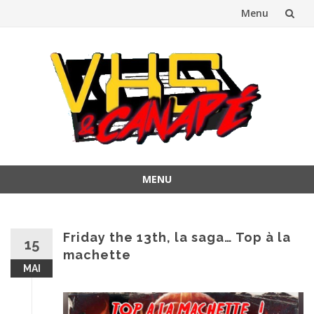
Menu
Aller
au
contenu
MENU
Aller
au
contenu
Friday the 13th, la saga… Top à la
15
machette
MAI