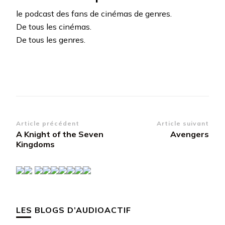
le podcast des fans de cinémas de genres.
De tous les cinémas.
De tous les genres.
Navigation
Article précédent
Article suivant
A Knight of the Seven
Avengers
d’article
Kingdoms
LES BLOGS D’AUDIOACTIF