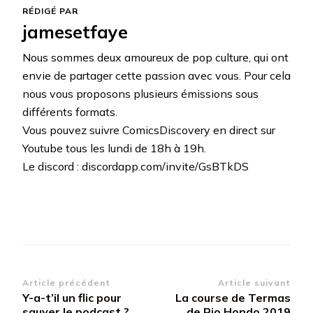
RÉDIGÉ PAR
jamesetfaye
Nous sommes deux amoureux de pop culture, qui ont
envie de partager cette passion avec vous. Pour cela
nous vous proposons plusieurs émissions sous
différents formats.
Vous pouvez suivre ComicsDiscovery en direct sur
Youtube tous les lundi de 18h à 19h.
Le discord : discordapp.com/invite/GsBTkDS
Navigation
Article précédent
Article suivant
Y-a-t’il un flic pour
La course de Termas
d’article
sauver le podcast ?
de Rio Hondo 2019