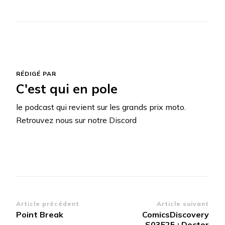
RÉDIGÉ PAR
C'est qui en pole
le podcast qui revient sur les grands prix moto.
Retrouvez nous sur notre
Discord
Navigation
Article précédent
Article suivant
Point Break
ComicsDiscovery
d’article
S03E25 : Doctor