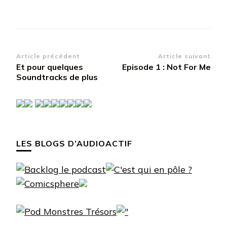
Navigation
Article précédent
Article suivant
Et pour quelques
Episode 1 : Not For Me
d’article
Soundtracks de plus
LES BLOGS D’AUDIOACTIF