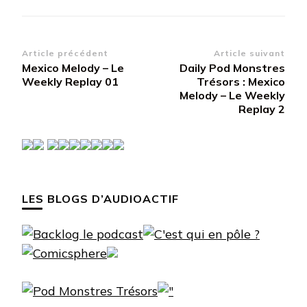
Navigation
Article précédent
Article suivant
Mexico Melody – Le
Daily Pod Monstres
d’article
Weekly Replay 01
Trésors : Mexico
Melody – Le Weekly
Replay 2
LES BLOGS D’AUDIOACTIF