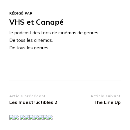
RÉDIGÉ PAR
VHS et Canapé
le podcast des fans de cinémas de genres.
De tous les cinémas.
De tous les genres.
Navigation
Article précédent
Article suivant
Les Indestructibles 2
The Line Up
d’article