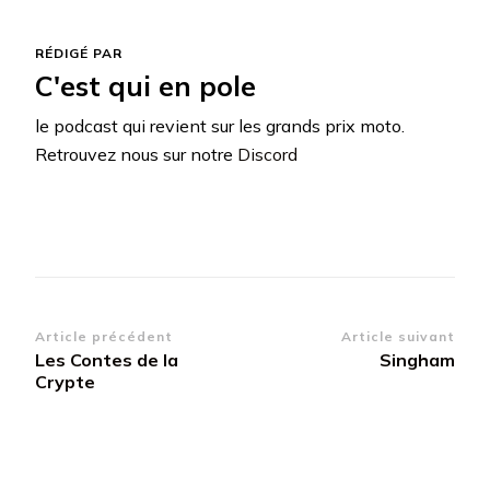
RÉDIGÉ PAR
C'est qui en pole
le podcast qui revient sur les grands prix moto.
Retrouvez nous sur notre
Discord
Navigation
Article précédent
Article suivant
Les Contes de la
Singham
d’article
Crypte