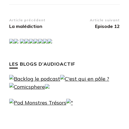
Navigation
Article précédent
Article suivant
La malédiction
Episode 12
d’article
LES BLOGS D’AUDIOACTIF