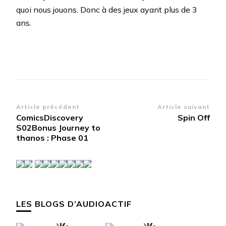
quoi nous jouons. Donc à des jeux ayant plus de 3
ans.
Navigation
Article précédent
Article suivant
ComicsDiscovery
Spin Off
d’article
S02Bonus Journey to
thanos : Phase 01
LES BLOGS D’AUDIOACTIF