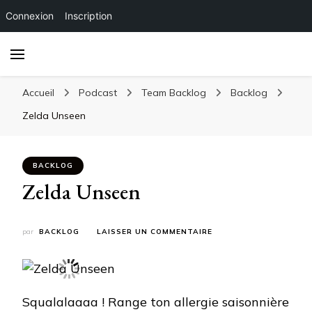
Connexion
Inscription
Accueil
Podcast
Team Backlog
Backlog
Zelda Unseen
BACKLOG
Zelda Unseen
SUR
par
BACKLOG
LAISSER UN COMMENTAIRE
ZELDA
UNSEEN
Squalalaaaa ! Range ton allergie saisonnière