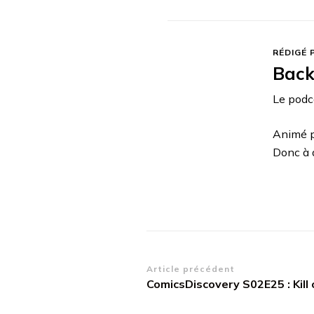
RÉDIGÉ 
Back
Le podca
Animé p
Donc à 
Navigation
Article précédent
ComicsDiscovery S02E25 : Kill o
d’article