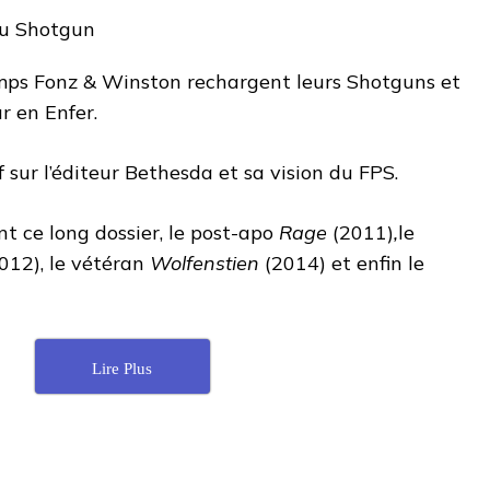
emps Fonz & Winston rechargent leurs Shotguns et
r en Enfer.
f sur l’éditeur Bethesda et sa vision du FPS.
 ce long dossier, le post-apo
Rage
(2011)
,
le
012), le vétéran
Wolfenstien
(2014) et enfin le
Lire Plus