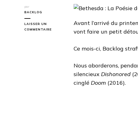
par
BACKLOG
Avant l’arrivé du print
LAISSER UN
SUR
COMMENTAIRE
vont faire un petit détou
BETHESDA
:
LA
Ce mois-ci, Backlog straf
POÉSIE
DU
SHOTGUN
Nous aborderons, pendant
silencieux
Dishonored
(2
cinglé
Doom
(2016).