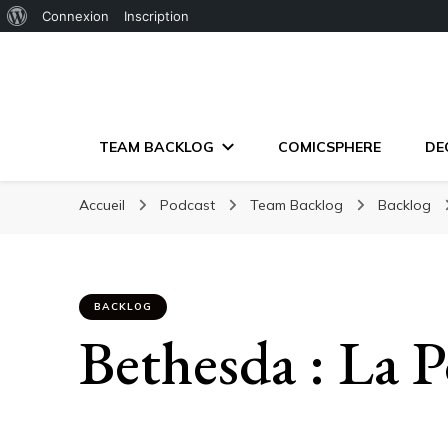
À
Connexion
Inscription
propos
de
WordPress
TEAM BACKLOG
COMICSPHERE
DE
Accueil
Podcast
Team Backlog
Backlog
BACKLOG
Bethesda : La 