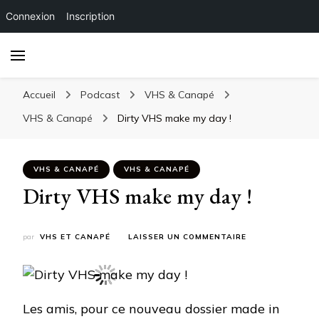
Connexion
Inscription
Accueil
Podcast
VHS & Canapé
VHS & Canapé
Dirty VHS make my day !
VHS & CANAPÉ
VHS & CANAPÉ
Dirty VHS make my day !
SUR
par
VHS ET CANAPÉ
LAISSER UN COMMENTAIRE
DIRTY
VHS
MAKE
MY
DAY
Les amis, pour ce nouveau dossier made in
!