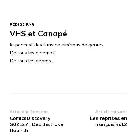
RÉDIGÉ PAR
VHS et Canapé
le podcast des fans de cinémas de genres.
De tous les cinémas.
De tous les genres.
Navigation
Article précédent
Article suivant
ComicsDiscovery
Les reprises en
d’article
S02E27 : Deathstroke
français vol.2
Rebirth