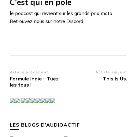
C'est qui en pole
le podcast qui revient sur les grands prix moto.
Retrouvez nous sur notre
Discord
Navigation
Article précédent
Article suivant
Formule Indie – Tuez
This Is Us.
d’article
les tous !
LES BLOGS D’AUDIOACTIF