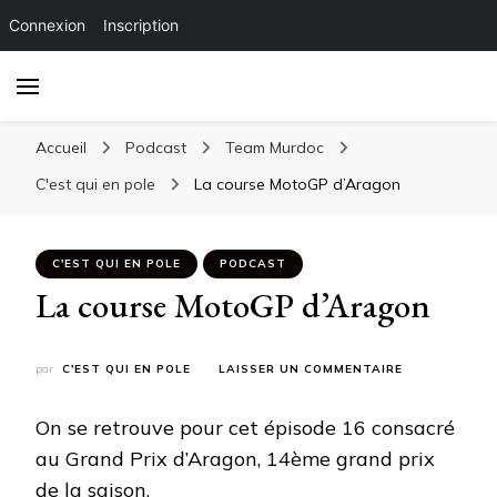
Connexion
Inscription
Accueil
Podcast
Team Murdoc
C'est qui en pole
La course MotoGP d’Aragon
C'EST QUI EN POLE
PODCAST
La course MotoGP d’Aragon
SUR
par
C'EST QUI EN POLE
LAISSER UN COMMENTAIRE
LA
COURSE
On se retrouve pour cet épisode 16 consacré
MOTOGP
D’ARAGON
au Grand Prix d’Aragon, 14ème grand prix
de la saison.