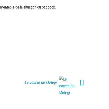
ou
mentable de la situation du paddock.
diminuer
le
volume.
La course de Motegi