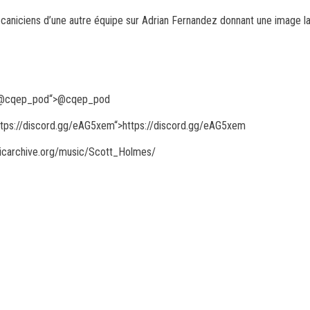
caniciens d’une autre équipe sur Adrian Fernandez donnant une image la
@cqep_pod
“>@cqep_pod
ttps://discord.gg/eAG5xem
“>https://discord.gg/eAG5xem
musicarchive.org/music/Scott_Holmes/