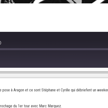
)
ast
orward
0
econds
se pose à Aragon et ce sont Stéphane et Cyrille qui débriefent un weeke
ccrochage du 1er tour avec Marc Marquez.