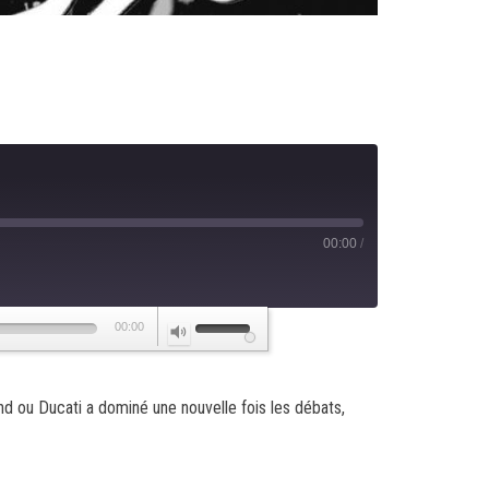
00:00
/
Utilisez
00:00
les
flèches
nd ou Ducati a dominé une nouvelle fois les débats,
haut/bas
pour
augmenter