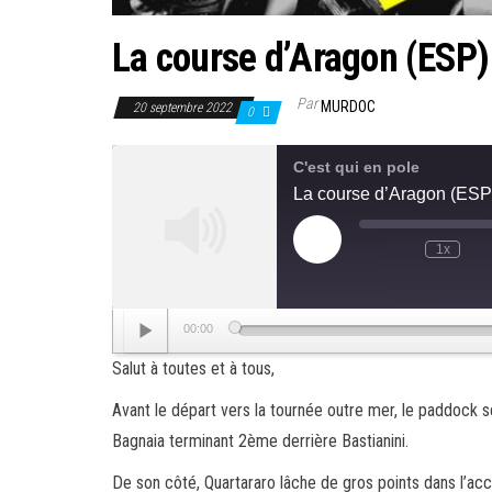
La course d’Aragon (ESP)
Par
MURDOC
20 septembre 2022
0
C'est qui en pole
La course d’Aragon (ESP
Play
1x
Mute/Unmute
Rewind
F
Episode
Episode
10
F
Seconds
3
s
Lecteur
00:00
audio
Salut à toutes et à tous,
Avant le départ vers la tournée outre mer, le paddock 
Bagnaia terminant 2ème derrière Bastianini.
De son côté, Quartararo lâche de gros points dans l’a