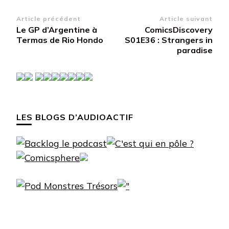
Navigation
Article précédent
Article suivant
Le GP d’Argentine à
ComicsDiscovery
d’article
Termas de Rio Hondo
S01E36 : Strangers in
paradise
LES BLOGS D’AUDIOACTIF