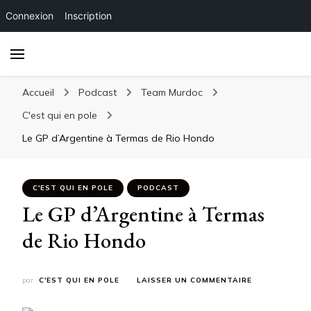
Connexion
Inscription
Accueil
Podcast
Team Murdoc
C'est qui en pole
Le GP d’Argentine à Termas de Rio Hondo
C'EST QUI EN POLE
PODCAST
Le GP d’Argentine à Termas
de Rio Hondo
SUR
par
C'EST QUI EN POLE
LAISSER UN COMMENTAIRE
LE
GP