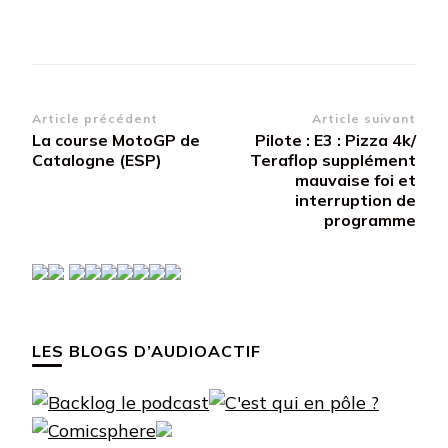
Navigation
Article précédent
Article suivant
La course MotoGP de
Pilote : E3 : Pizza 4k/
d’article
Catalogne (ESP)
Teraflop supplément
mauvaise foi et
interruption de
programme
LES BLOGS D’AUDIOACTIF