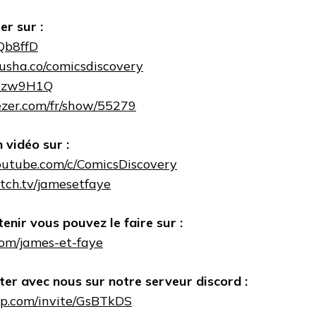
r sur :
2Qb8ffD
ausha.co/comicsdiscovery
o/2zw9H1Q
ezer.com/fr/show/55279
 vidéo sur :
outube.com/c/ComicsDiscovery
tch.tv/jamesetfaye
enir vous pouvez le faire sur :
.com/james-et-faye
ter avec nous sur notre serveur discord :
app.com/invite/GsBTkDS