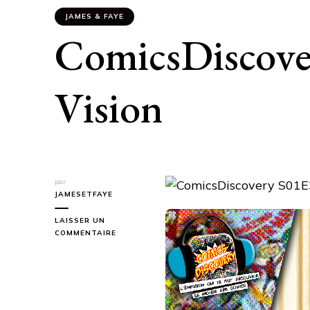
JAMES & FAYE
ComicsDiscove
Vision
par
JAMESETFAYE
LAISSER UN
SUR
COMMENTAIRE
COMICSDISCOVERY
S01E33
:
THE
VISION