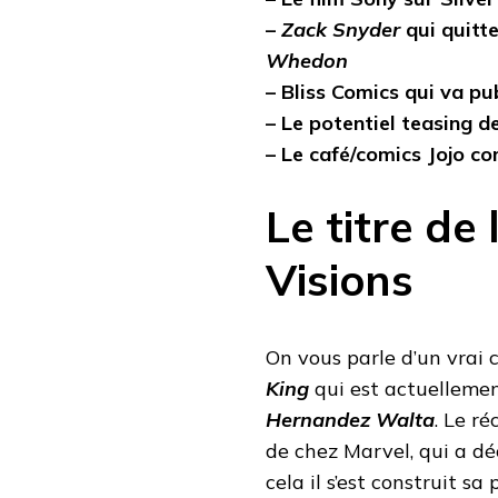
–
Zack Snyder
qui quitt
Whedon
– Bliss Comics qui va pub
– Le potentiel teasing 
– Le café/comics Jojo co
Le titre de
Visions
On vous parle d’un vrai 
King
qui est actuelleme
Hernandez Walta
. Le r
de chez Marvel, qui a dé
cela il s’est construit s