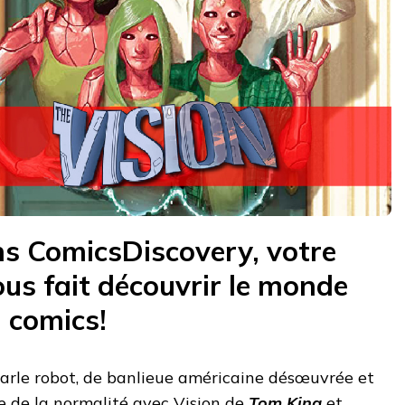
s ComicsDiscovery, votre
us fait découvrir le monde
 comics!
arle robot, de banlieue américaine désœuvrée et
e de la normalité avec Vision de
Tom King
et