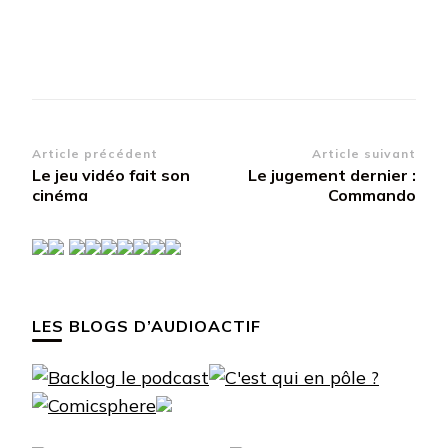
Navigation
Article précédent
Article suivant
Le jeu vidéo fait son
Le jugement dernier :
d’article
cinéma
Commando
LES BLOGS D’AUDIOACTIF