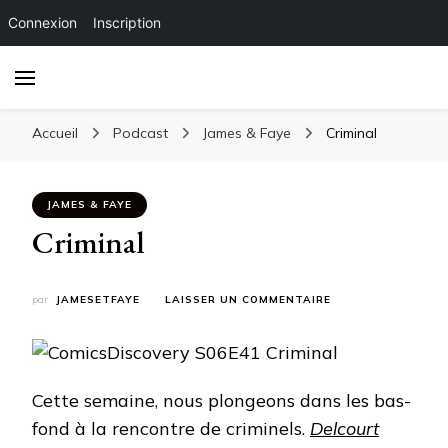
Connexion
Inscription
Accueil
Podcast
James & Faye
Criminal
JAMES & FAYE
Criminal
SUR
par
JAMESETFAYE
LAISSER UN COMMENTAIRE
CRIMINAL
Cette semaine, nous plongeons dans les bas-
fond à la rencontre de criminels.
Delcourt