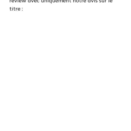
review avec uniquement notre avis sur le
titre :