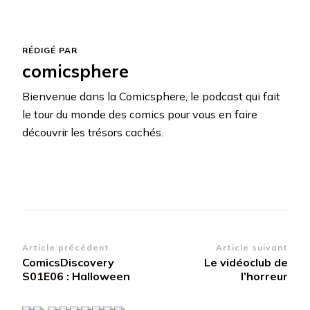
RÉDIGÉ PAR
comicsphere
Bienvenue dans la Comicsphere, le podcast qui fait
le tour du monde des comics pour vous en faire
découvrir les trésors cachés.
Navigation
Article précédent
Article suivant
ComicsDiscovery
Le vidéoclub de
d’article
S01E06 : Halloween
l’horreur