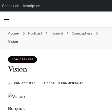
Connexion
Inscription
Accueil
Podcast
Team S
Comicsphere
Vision
COMICSPHERE
Vision
SUR
par
COMICSPHERE
LAISSER UN COMMENTAIRE
VISION
Bonjour.